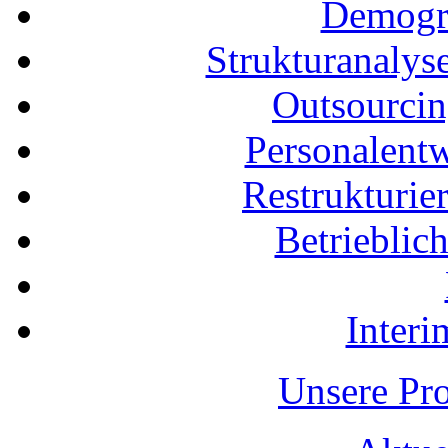
Demogra
Strukturanalys
Outsourci
Personalent
Restrukturi
Betrieblic
Inter
Unsere Pro