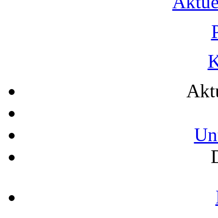
Aktue
K
Akt
Un