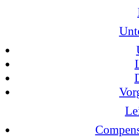
Unt
Vor
Le
Compens