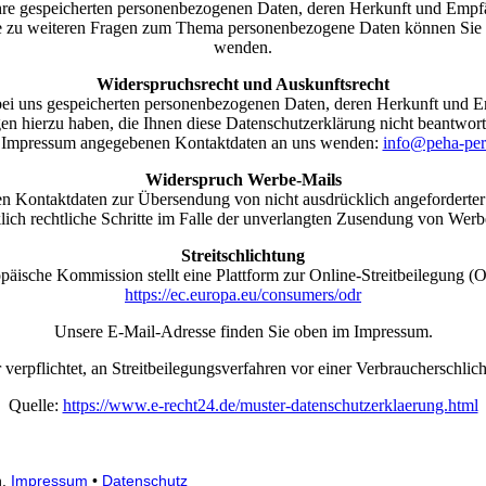
r Ihre gespeicherten personenbezogenen Daten, deren Herkunft und Emp
e zu weiteren Fragen zum Thema personenbezogene Daten können Sie s
wenden.
Widerspruchsrecht und Auskunftsrecht
re bei uns gespeicherten personenbezogenen Daten, deren Herkunft und
n hierzu haben, die Ihnen diese Datenschutzerklärung nicht beantworte
m Impressum angegebenen Kontaktdaten an uns wenden:
info@peha-per
Widerspruch Werbe-Mails
n Kontaktdaten zur Übersendung von nicht ausdrücklich angeforderter
cklich rechtliche Schritte im Falle der unverlangten Zusendung von Wer
Streitschlichtung
päische Kommission stellt eine Plattform zur Online-Streitbeilegung (OS
https://ec.europa.eu/consumers/odr
Unsere E-Mail-Adresse finden Sie oben im Impressum.
r verpflichtet, an Streitbeilegungsverfahren vor einer Verbraucherschlic
Quelle:
https://www.e-recht24.de/muster-datenschutzerklaerung.html
n.
Impressum
•
Datenschutz