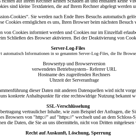
 richten auf Ihrem Rechner keinen Schaden an und enthalten keine Vire
kies sind kleine Textdateien, die auf Ihrem Rechner abgelegt werden un
sion-Cookies“. Sie werden nach Ende Ihres Besuchs automatisch gelösc
ese Cookies ermöglichen es uns, Ihren Browser beim nächsten Besuch
zen von Cookies informiert werden und Cookies nur im Einzelfall erlau
m Schließen des Browser aktivieren. Bei der Deaktivierung von Cookie
Server-Log-Files
rt automatisch Informationen in so genannten Server-Log-Files, die Ihr Browser
Browsertyp und Browserversion
verwendetes Betriebssystem– Referrer URL
Hostname des zugreifenden Rechners
Uhrzeit der Serveranfrage
ammenführung dieser Daten mit anderen Datenquellen wird nicht vorgen
uns konkrete Anhaltspunkte für eine rechtswidrige Nutzung bekannt w
SSL-Verschlüsselung
ertragung vertraulicher Inhalte, wie zum Beispiel der Anfragen, die Si
des Browsers von "http://" auf "https://" wechselt und an dem Schloss-
nnen die Daten, die Sie an uns übermitteln, nicht von Dritten mitgelesen
Recht auf Auskunft, Löschung, Sperrung